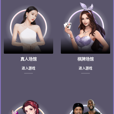
真人场馆
棋牌场馆
进入游戏
进入游戏