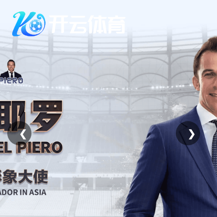
Skip
to
content
❮
❯