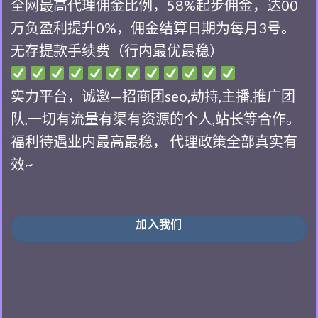
全网最高代理佣金比例，58%起步佣金，达00
万负盈利提升0%，佣金结算日期为每月3号。
无存提款手续费（行内最优最稳）
实力平台，诚邀—招商团seo,劫持,主播,推广团
队,一切有流量有渠有资源的个人,站长等合作。
福利待遇业内最高最稳， 代理政策全部真实有
效~
加入我们