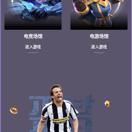
电竞场馆
电游场馆
进入游戏
进入游戏